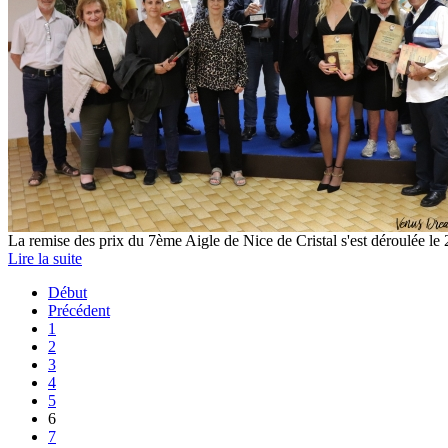
La remise des prix du 7ème Aigle de Nice de Cristal s'est déroulée le
Lire la suite
Début
Précédent
1
2
3
4
5
6
7