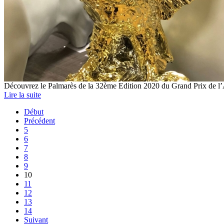
Découvrez le Palmarès de la 32ème Edition 2020 du Grand Prix de l’
Lire la suite
Début
Précédent
5
6
7
8
9
10
11
12
13
14
Suivant