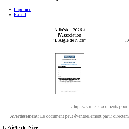
Imprimer
E-mail
Adhésion 2026 à
l'Association
"L'Aigle de Nice
"
l'
Cliquez sur les documents pour 
Avertissement:
Le document peut éventuellement partir directeme
L'Aigle de Nice