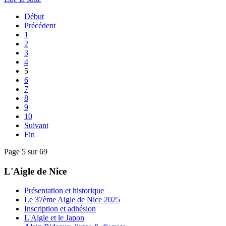
Début
Précédent
1
2
3
4
5
6
7
8
9
10
Suivant
Fin
Page 5 sur 69
L'Aigle de Nice
Présentation et historique
Le 37ème Aigle de Nice 2025
Inscription et adhésion
L'Aigle et le Japon