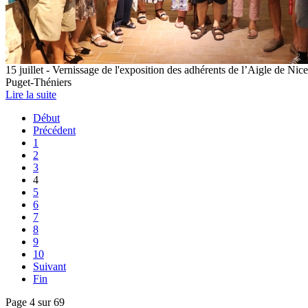
15 juillet - Vernissage de l'exposition des adhérents de l’Aigle de Nice
Puget-Théniers
Lire la suite
Début
Précédent
1
2
3
4
5
6
7
8
9
10
Suivant
Fin
Page 4 sur 69