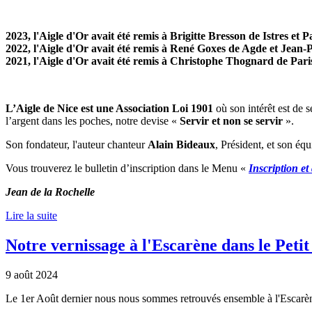
2023
, l'Aigle d'Or avait été remis à Brigitte Bresson de Istres e
2022
, l'Aigle d'Or avait été remis à René Goxes de Agde et Jean-
2021
, l'Aigle d'Or avait été remis à Christophe Thognard de Paris
L’Aigle de Nice est une Association Loi 1901
où son intérêt est de s
l’argent dans les poches, notre devise «
Servir et non se servir
».
Son fondateur, l'auteur chanteur
Alain Bideaux
, Président, et son équ
Vous trouverez le bulletin d’inscription dans le Menu «
Inscription et
Jean de la Rochelle
Lire la suite
Notre vernissage à l'Escarène dans le Petit
9 août 2024
Le 1er Août dernier nous nous sommes retrouvés ensemble à l'Escarèn