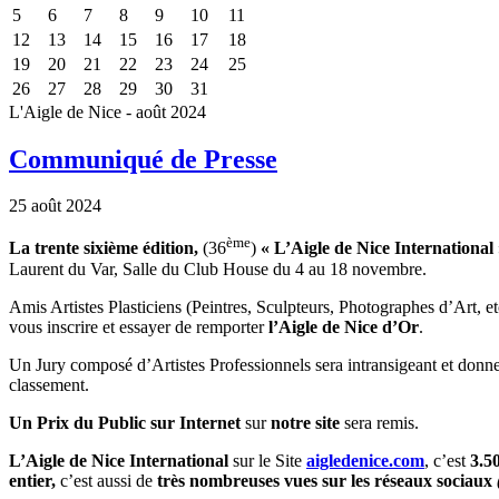
5
6
7
8
9
10
11
12
13
14
15
16
17
18
19
20
21
22
23
24
25
26
27
28
29
30
31
L'Aigle de Nice - août 2024
Communiqué de Presse
25 août 2024
ème
La trente sixième édition
,
(36
)
« L’Aigle de Nice International
Laurent du Var, Salle du Club House du 4 au 18 novembre.
Amis Artistes Plasticiens (Peintres, Sculpteurs, Photographes d’Art, et
vous inscrire et essayer de remporter
l’Aigle de Nice d’Or
.
Un Jury composé d’Artistes Professionnels sera intransigeant et donner
classement.
Un Prix du Public
sur Internet
sur
notre site
sera remis.
L’Aigle de Nice International
sur le Site
aigledenice.com
, c’est
3.5
entier,
c’est aussi de
très nombreuses vues sur les réseaux sociaux