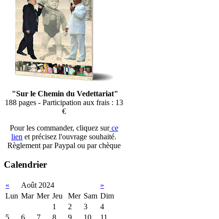
"Sur le Chemin du Vedettariat"
188 pages - Participation aux frais : 13
€
Pour les commander, cliquez sur
ce
lien
et précisez l'ouvrage souhaité.
Règlement par Paypal ou par chèque
Calendrier
«
Août 2024
»
Lun
Mar
Mer
Jeu
Mer
Sam
Dim
1
2
3
4
5
6
7
8
9
10
11