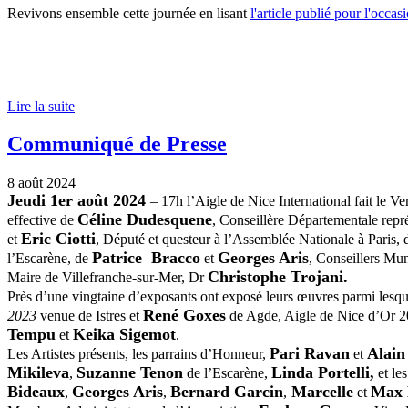
Revivons ensemble cette journée en lisant
l'article publié pour l'occas
Lire la suite
Communiqué de Presse
8 août 2024
Jeudi 1er août 2024
– 17h l’Aigle de Nice International fait le V
Céline Dudesquene
effective de
, Conseillère Départementale repr
Eric Ciotti
et
, Député et questeur à l’Assemblée Nationale à Paris,
Patrice Bracco
Georges Aris
l’Escarène, de
et
, Conseillers Mu
Christophe
Trojani.
Maire de Villefranche-sur-Mer, Dr
Près d’une vingtaine d’exposants ont exposé leurs œuvres parmi lesqu
René Goxes
2023
venue de Istres et
de Agde, Aigle de Nice d’Or 2
Tempu
Keika Sigemot
et
.
Pari Ravan
Alain
Les Artistes présents, les parrains d’Honneur,
et
Mikileva
Suzanne Tenon
Linda Portelli,
,
de l’Escarène,
et le
Bideaux
Georges Aris
Bernard Garcin
Marcelle
Max 
,
,
,
et