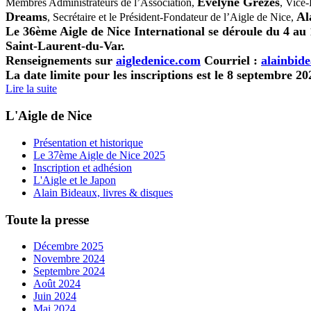
Evelyne Grezes
Membres Administrateurs de l’Association,
, Vice-
Dreams
Al
, Secrétaire et le Président-Fondateur de l’Aigle de Nice,
Le 36ème Aigle de Nice International se déroule du 4 au
Saint-Laurent-du-Var.
Renseignements sur
aigledenice.com
Courriel :
alainbid
La date limite pour les inscriptions est le 8 septembre 20
Lire la suite
L'Aigle de Nice
Présentation et historique
Le 37ème Aigle de Nice 2025
Inscription et adhésion
L'Aigle et le Japon
Alain Bideaux, livres & disques
Toute la presse
Décembre 2025
Novembre 2024
Septembre 2024
Août 2024
Juin 2024
Mai 2024