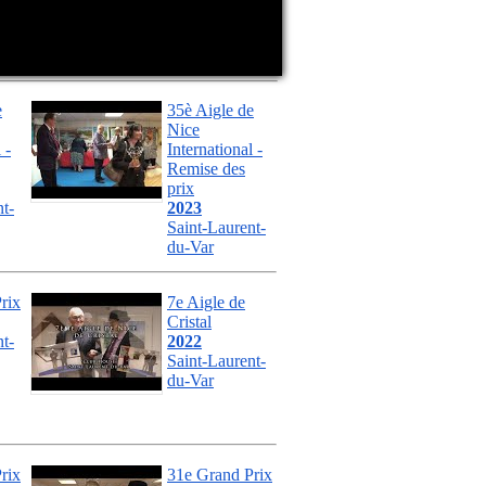
e
35è Aigle de
Nice
 -
International -
Remise des
prix
t-
2023
Saint-Laurent-
du-Var
rix
7e Aigle de
Cristal
t-
2022
Saint-Laurent-
du-Var
rix
31e Grand Prix