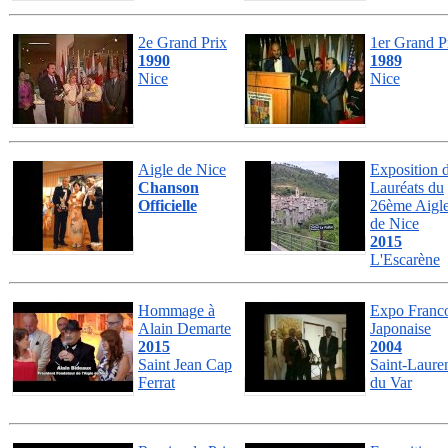
2e Grand Prix
1er Grand P
1990
1989
Nice
Nice
Aigle de Nice
Exposition 
Chanson
Lauréats du
Officielle
26ème Aigl
de Nice
2015
L'Escarène
Hommage à
Expo Franc
Alain Demarte
Japonaise
2015
2004
Saint Jean Cap
Saint-Laure
Ferrat
du Var