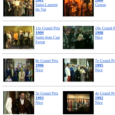
2001
2000
Saint-Laurent
Grasse
du Var
11e Grand Prix
10e Grand P
1999
1998
Saint-Jean Cap
Nice
Ferrat
8e Grand Prix
7e Grand Pr
1996
1995
Nice
Nice
5e Grand Prix
4e Grand Pr
1993
1992
Nice
Nice