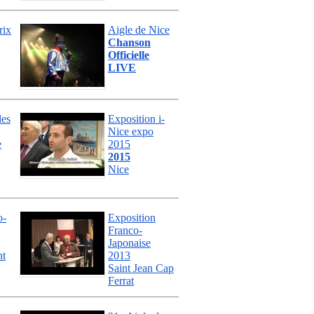
rix
Aigle de Nice
Chanson
Officielle
LIVE
des
Exposition i-
Nice expo
e
2015
2015
Nice
o-
Exposition
Franco-
Japonaise
nt
2013
Saint Jean Cap
Ferrat