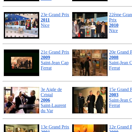
23e Grand Prix
22ème Gra
2011
Prix
Nice
2010
Nice
21e Grand Prix
20e Grand P
2009
2008
Saint-Jean Cap
Saint-Jean 
Ferrat
Ferrat
3e Aigle de
15e Grand P
Cristal
2003
2006
Saint-Jean 
Saint-Laurent
Ferrat
du Var
13e Grand Prix
12e Grand P