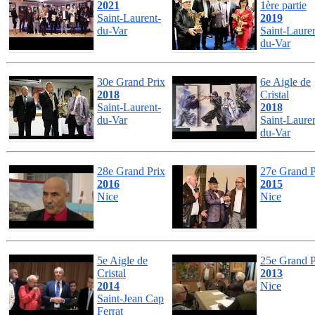
2021
1ère partie
Saint-Laurent-
2019
du-Var
Saint-Lauren
du-Var
30e Grand Prix
6e Aigle de
2018
Cristal
Saint-Laurent-
2018
du-Var
Saint-Lauren
du-Var
28e Grand Prix
27e Grand P
2016
2015
Nice
Nice
5e Aigle de
25e Grand P
Cristal
2013
2014
Nice
Saint-Jean Cap
Ferrat