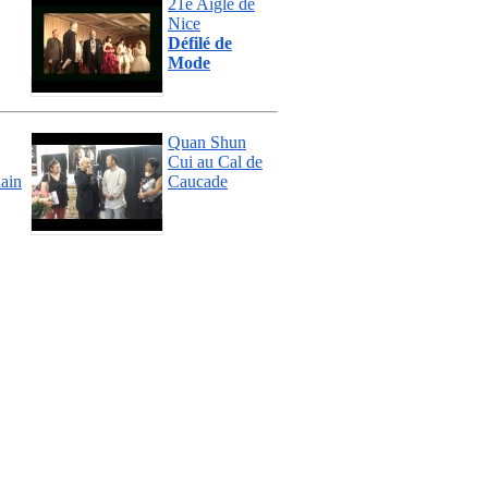
21e Aigle de
Nice
Défilé de
Mode
Quan Shun
Cui au Cal de
lain
Caucade