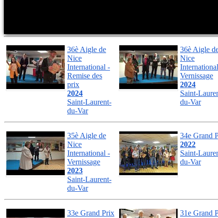
36è Aigle de
36è Aigle d
Nice
Nice
International -
International
Remise des
Vernissage
prix
2024
2024
Saint-Lauren
Saint-Laurent-
du-Var
du-Var
35è Aigle de
34e Grand P
Nice
2022
International -
Saint-Lauren
Vernissage
du-Var
2023
Saint-Laurent-
du-Var
33e Grand Prix
31e Grand P