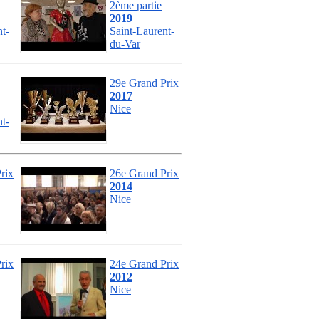
2ème partie
2019
t-
Saint-Laurent-
du-Var
29e Grand Prix
2017
Nice
t-
rix
26e Grand Prix
2014
Nice
rix
24e Grand Prix
2012
Nice