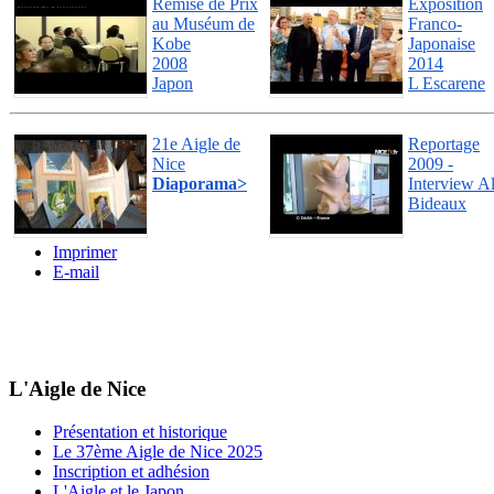
Remise de Prix
Exposition
au Muséum de
Franco-
Kobe
Japonaise
2008
2014
Japon
L Escarene
21e Aigle de
Reportage
Nice
2009 -
Diaporama>
Interview A
Bideaux
Imprimer
E-mail
L'Aigle de Nice
Présentation et historique
Le 37ème Aigle de Nice 2025
Inscription et adhésion
L'Aigle et le Japon