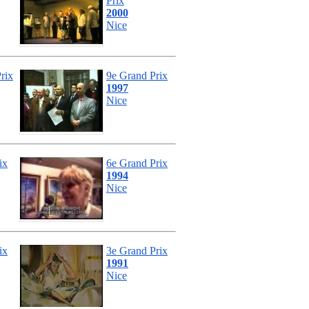
Prix
2000
Nice
rix
9e Grand Prix
1997
Nice
ix
6e Grand Prix
1994
Nice
ix
3e Grand Prix
1991
Nice