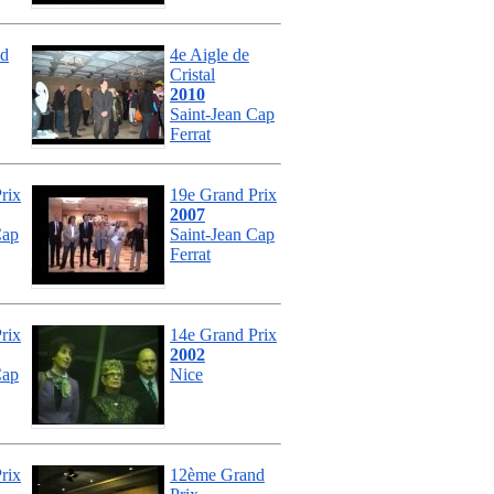
nd
4e Aigle de
Cristal
2010
Saint-Jean Cap
Ferrat
rix
19e Grand Prix
2007
Cap
Saint-Jean Cap
Ferrat
rix
14e Grand Prix
2002
Cap
Nice
rix
12ème Grand