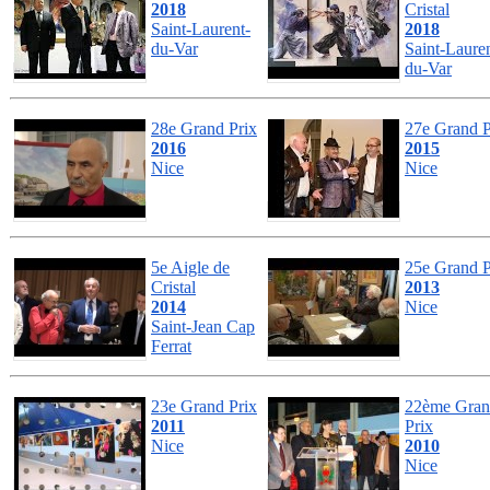
2018
Cristal
Saint-Laurent-
2018
du-Var
Saint-Lauren
du-Var
28e Grand Prix
27e Grand P
2016
2015
Nice
Nice
5e Aigle de
25e Grand P
Cristal
2013
2014
Nice
Saint-Jean Cap
Ferrat
23e Grand Prix
22ème Gra
2011
Prix
Nice
2010
Nice