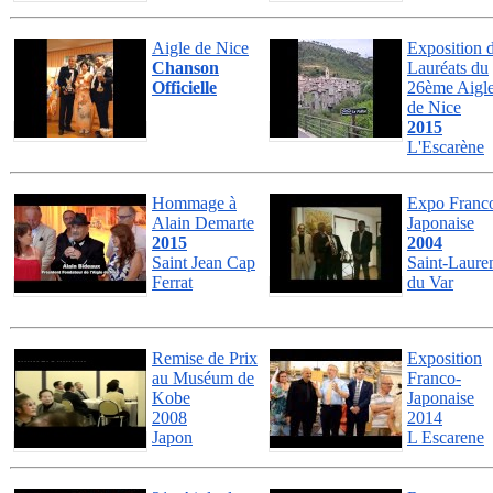
Aigle de Nice
Exposition 
Chanson
Lauréats du
Officielle
26ème Aigl
de Nice
2015
L'Escarène
Hommage à
Expo Franc
Alain Demarte
Japonaise
2015
2004
Saint Jean Cap
Saint-Laure
Ferrat
du Var
Remise de Prix
Exposition
au Muséum de
Franco-
Kobe
Japonaise
2008
2014
Japon
L Escarene