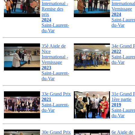
International -
International
Remise des
Vernissage
prix
2024
2024
Saint-Lauren
Saint-Laurent-
du-Var
du-Var
35è Aigle de
34e Grand P
Nice
2022
International -
Saint-Lauren
Vernissage
du-Var
2023
Saint-Laurent-
du-Var
33e Grand Prix
31e Grand P
2021
1ère partie
Saint-Laurent-
2019
du-Var
Saint-Lauren
du-Var
30e Grand Prix
6e Aigle de