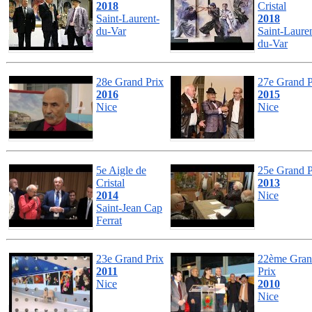
2018
Cristal
Saint-Laurent-
2018
du-Var
Saint-Lauren
du-Var
28e Grand Prix
27e Grand P
2016
2015
Nice
Nice
5e Aigle de
25e Grand P
Cristal
2013
2014
Nice
Saint-Jean Cap
Ferrat
23e Grand Prix
22ème Gra
2011
Prix
Nice
2010
Nice