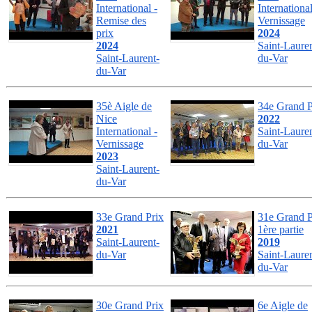
International -
International
Remise des
Vernissage
prix
2024
2024
Saint-Lauren
Saint-Laurent-
du-Var
du-Var
35è Aigle de
34e Grand P
Nice
2022
International -
Saint-Lauren
Vernissage
du-Var
2023
Saint-Laurent-
du-Var
33e Grand Prix
31e Grand P
2021
1ère partie
Saint-Laurent-
2019
du-Var
Saint-Lauren
du-Var
30e Grand Prix
6e Aigle de