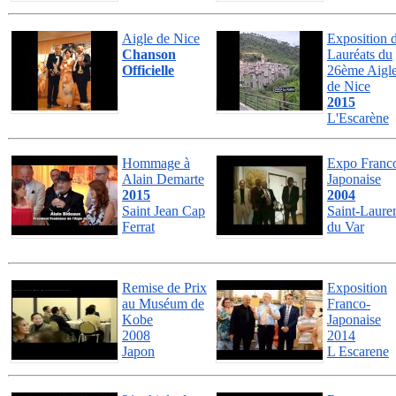
Aigle de Nice
Exposition 
Chanson
Lauréats du
Officielle
26ème Aigl
de Nice
2015
L'Escarène
Hommage à
Expo Franc
Alain Demarte
Japonaise
2015
2004
Saint Jean Cap
Saint-Laure
Ferrat
du Var
Remise de Prix
Exposition
au Muséum de
Franco-
Kobe
Japonaise
2008
2014
Japon
L Escarene