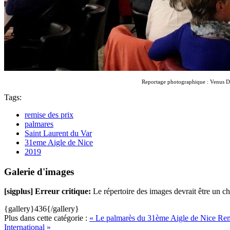
Reportage photographique : Venus 
Tags:
remise des prix
palmares
Saint Laurent du Var
31eme Aigle de Nice
2019
Galerie d'images
[sigplus] Erreur critique:
Le répertoire des images devrait être un che
{gallery}436{/gallery}
Plus dans cette catégorie :
« Le palmarès du 31ème Aigle de Nice
Rem
International »