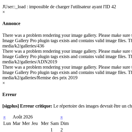
JUser::_load : impossible de charger l'utilisateur ayant l'ID 42
×
Annonce
There was a problem rendering your image gallery. Please make sure th
Image Gallery Pro plugin tags exists and contains valid image files. Th
media/k2/galleries/436
There was a problem rendering your image gallery. Please make sure th
Image Gallery Pro plugin tags exists and contains valid image files. Th
media/k2/galleries/ADN2019
There was a problem rendering your image gallery. Please make sure th
Image Gallery Pro plugin tags exists and contains valid image files. Th
media/k2/galleries/Remise des prix 2019
×
Erreur
[sigplus] Erreur critique:
Le répertoire des images devrait être un che
«
Août 2026
»
Lun
Mar
Mer
Jeu
Mer
Sam
Dim
1
2