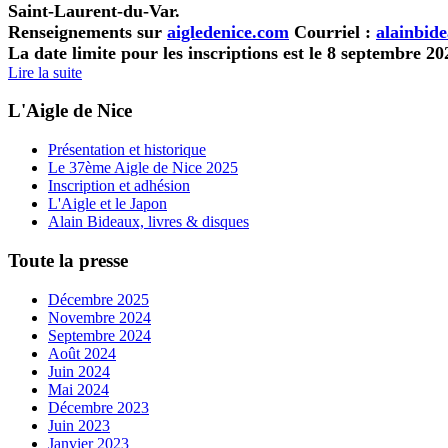
Saint-Laurent-du-Var.
Renseignements sur
aigledenice.com
Courriel :
alainbid
La date limite pour les inscriptions est le 8 septembre 20
Lire la suite
L'Aigle de Nice
Présentation et historique
Le 37ème Aigle de Nice 2025
Inscription et adhésion
L'Aigle et le Japon
Alain Bideaux, livres & disques
Toute la presse
Décembre 2025
Novembre 2024
Septembre 2024
Août 2024
Juin 2024
Mai 2024
Décembre 2023
Juin 2023
Janvier 2023