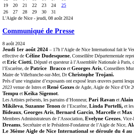
19
20
21
22
23
24
25
26
27
28
29
30
31
L'Aigle de Nice - jeudi, 08 août 2024
Communiqué de Presse
8 août 2024
Jeudi 1er août 2024
– 17h l’Aigle de Nice International fait le V
Céline Dudesquene
effective de
, Conseillère Départementale repr
Eric Ciotti
et
, Député et questeur à l’Assemblée Nationale à Paris,
Patrice Bracco
Georges Aris
l’Escarène, de
et
, Conseillers Mu
Christophe
Trojani.
Maire de Villefranche-sur-Mer, Dr
Près d’une vingtaine d’exposants ont exposé leurs œuvres parmi lesqu
René Goxes
2023
venue de Istres et
de Agde, Aigle de Nice d’Or 2
Tempu
Keika Sigemot
et
.
Pari Ravan
Alain
Les Artistes présents, les parrains d’Honneur,
et
Mikileva
Suzanne Tenon
Linda Portelli,
,
de l’Escarène,
et le
Bideaux
Georges Aris
Bernard Garcin
Marcelle
Max 
,
,
,
et
Evelyne Grezes
Membres Administrateurs de l’Association,
, Vice-
Dreams
Al
, Secrétaire et le Président-Fondateur de l’Aigle de Nice,
Le 36ème Aigle de Nice International se déroule du 4 au