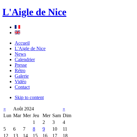
L'Aigle de Nice
Accueil
L'Aigle de Nice
News
Calendrier
Presse
Rétro
Galerie
Vidéo
Contact
Skip to content
«
Août 2024
»
Lun
Mar
Mer
Jeu
Mer
Sam
Dim
1
2
3
4
5
6
7
8
9
10
11
12
13
14
15
16
17
18