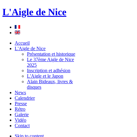
L'Aigle de Nice
Accueil
L'Aigle de Nice
Présentation et historique
Le 37ème Aigle de Nice
2025
Inscription et adhésion
L'Aigle et le Japon
Alain Bideaux, livres &
disques
News
Calendrier
Presse
Rétro
Galerie
Vidéo
Contact
Skip to content