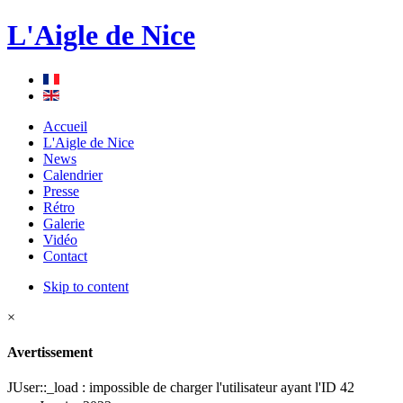
L'Aigle de Nice
Accueil
L'Aigle de Nice
News
Calendrier
Presse
Rétro
Galerie
Vidéo
Contact
Skip to content
×
Avertissement
JUser::_load : impossible de charger l'utilisateur ayant l'ID 42