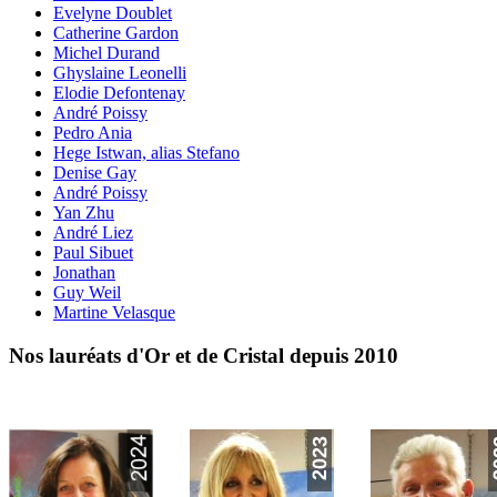
Evelyne Doublet
Catherine Gardon
Michel Durand
Ghyslaine Leonelli
Elodie Defontenay
André Poissy
Pedro Ania
Hege Istwan, alias Stefano
Denise Gay
André Poissy
Yan Zhu
André Liez
Paul Sibuet
Jonathan
Guy Weil
Martine Velasque
Nos lauréats d'Or et de Cristal depuis 2010