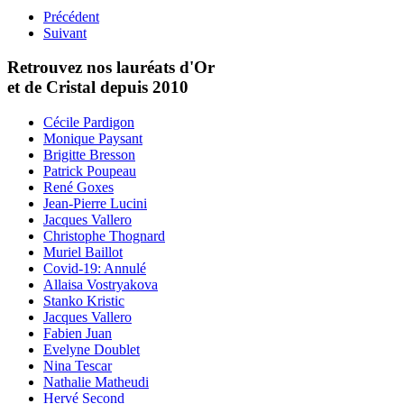
Précédent
Suivant
Retrouvez nos lauréats d'Or
et de Cristal depuis 2010
Cécile Pardigon
Monique Paysant
Brigitte Bresson
Patrick Poupeau
René Goxes
Jean-Pierre Lucini
Jacques Vallero
Christophe Thognard
Muriel Baillot
Covid-19: Annulé
Allaisa Vostryakova
Stanko Kristic
Jacques Vallero
Fabien Juan
Evelyne Doublet
Nina Tescar
Nathalie Matheudi
Hervé Second