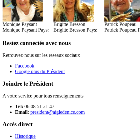
Monique Paysant
Brigitte Bresson
Patrick Poupeau
Monique Paysant Pays:
Brigitte Bresson Pays:
Patrick Poupeau 
France
France
France
Read this Entry
Read this Entry
Read this Entry
Restez connectés avec nous
Retrouvez-nous sur les reseaux sociaux
Facebook
Google plus du Président
Joindre le Président
A votre service pour tous renseignements
Tel:
06 08 51 21 47
Email:
president@aigledenice.com
Accès direct
Historique