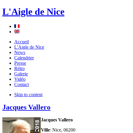
L'Aigle de Nice
Accueil
L'Aigle de Nice
News
Calendrier
Presse
Rétro
Galerie
Vidéo
Contact
Skip to content
Jacques Vallero
Jacques Vallero
Ville
: Nice, 06200