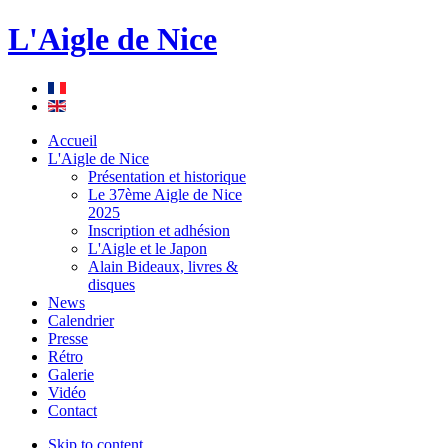
L'Aigle de Nice
Accueil
L'Aigle de Nice
Présentation et historique
Le 37ème Aigle de Nice
2025
Inscription et adhésion
L'Aigle et le Japon
Alain Bideaux, livres &
disques
News
Calendrier
Presse
Rétro
Galerie
Vidéo
Contact
Skip to content