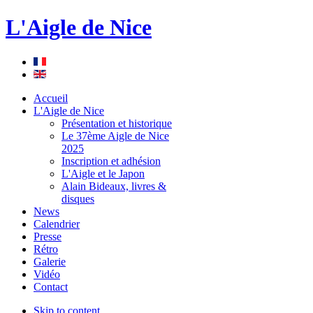
L'Aigle de Nice
Accueil
L'Aigle de Nice
Présentation et historique
Le 37ème Aigle de Nice
2025
Inscription et adhésion
L'Aigle et le Japon
Alain Bideaux, livres &
disques
News
Calendrier
Presse
Rétro
Galerie
Vidéo
Contact
Skip to content