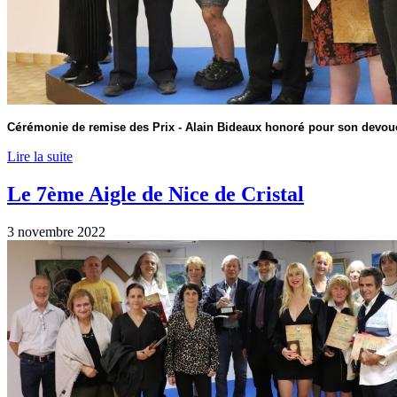
é
é
é
C
r
monie de remise des Prix - Alain Bideaux honor
pour son devou
Lire la suite
Le 7ème Aigle de Nice de Cristal
3 novembre 2022